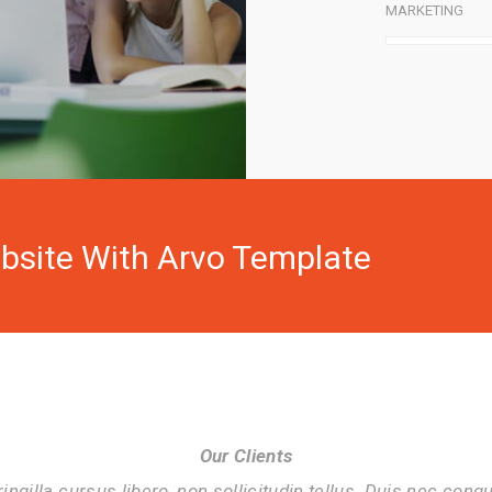
MARKETING
bsite With Arvo Template
Our Clients
ringilla cursus libero, non sollicitudin tellus. Duis nec congu