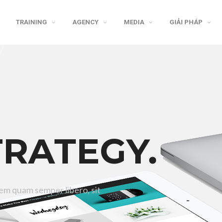
TRAINING
AGENCY
MEDIA
GIẢI PHÁP
TRATEGY.
m quam semper libero, sit