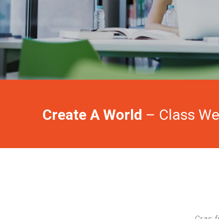
Create A World
– Class We
Cras f