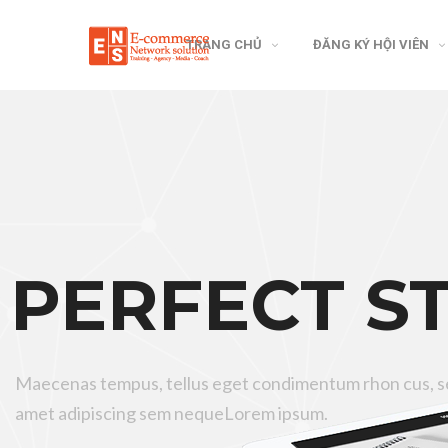
TRANG CHỦ
ĐĂNG KÝ HỘI VIÊN
PERFECT S
Maecenas tempus, tellus eget condimentum rhon cus, se
amet adipiscing sem nequeLorem ipsum.