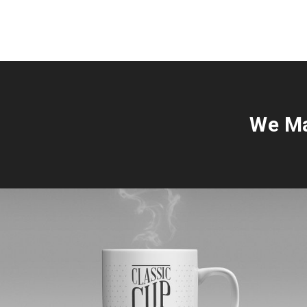
We Ma