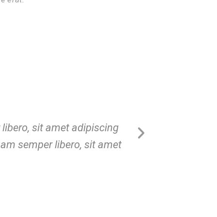
bero, sit amet adipiscing
Nibh omnium vel a
m semper libero, sit amet
scripserit at. Eli