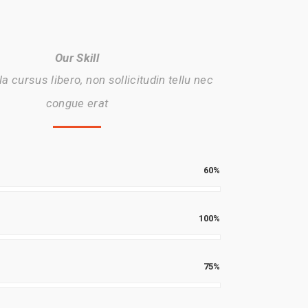
Our Skill
la cursus libero, non sollicitudin tellu nec
congue erat
60%
100%
75%