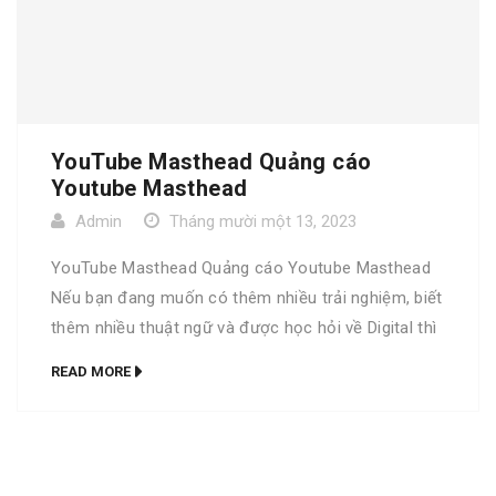
YouTube Masthead Quảng cáo
Youtube Masthead
Admin
Tháng mười một 13, 2023
YouTube Masthead Quảng cáo Youtube Masthead
Nếu bạn đang muốn có thêm nhiều trải nghiệm, biết
thêm nhiều thuật ngữ và được học hỏi về Digital thì
bộ từ điển Go Digital là dành cho bạn. Trọn bộ Go
READ MORE
Digital phiên bản đặc biệt Bộ từ điển Go Digital
phiên bản thường YouTube Masthead A […]