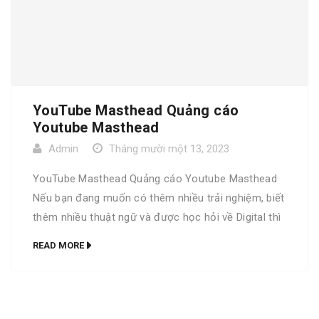
YouTube Masthead Quảng cáo
Youtube Masthead
Admin
Tháng mười một 13, 2023
YouTube Masthead Quảng cáo Youtube Masthead
Nếu bạn đang muốn có thêm nhiều trải nghiệm, biết
thêm nhiều thuật ngữ và được học hỏi về Digital thì
bộ từ điển Go Digital là dành cho bạn. Trọn bộ Go
READ MORE
Digital phiên bản đặc biệt Bộ từ điển Go Digital
phiên bản thường YouTube Masthead A […]