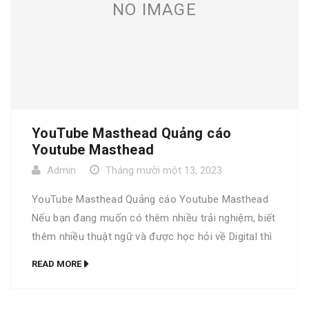
NO IMAGE
YouTube Masthead Quảng cáo
Youtube Masthead
Admin
Tháng mười một 13, 2023
YouTube Masthead Quảng cáo Youtube Masthead
Nếu bạn đang muốn có thêm nhiều trải nghiệm, biết
thêm nhiều thuật ngữ và được học hỏi về Digital thì
bộ từ điển Go Digital là dành cho bạn. Trọn bộ Go
READ MORE
Digital phiên bản đặc biệt Bộ từ điển Go Digital
phiên bản thường YouTube Masthead A […]