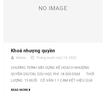
NO IMAGE
Khoá nhượng quyền
Admin
Tháng mười một 14, 2023
CHƯƠNG TRÌNH XÂY DỰNG KẾ HOẠCH NHƯỢNG
QUYỀN DIGITAL EDU HỌC PHÍ: 18.000.000đ THỜI
LƯỢNG: 15 BUỔI CỐ VẤN 1:1 CAM KẾT HIỆU QUẢ
TẠI SAO CHỌN KHOÁ HỌC NÀY? Khoá Xây dựng kế
READ MORE
hoạch Nhượng quyền Franchise Chuyên nghiệp Đầu
tiên được chuẩn hoá bởi các chuyên gia đầu ngành
Digital Edu. Cung cấp những […]