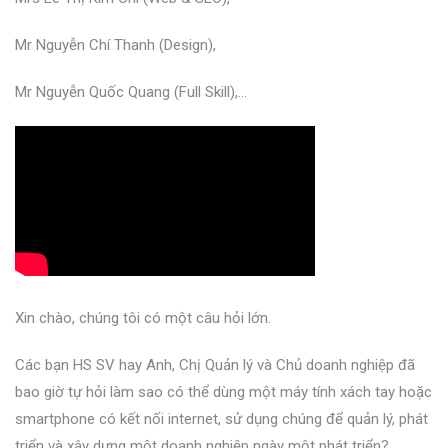
Mr Nguyễn Chí Thanh (Design),
Mr Nguyễn Quốc Quang (Full Skill),…
Xin chào, chúng tôi có một câu hỏi lớn.
Các bạn HS SV hay Anh, Chị Quản lý và Chủ doanh nghiệp đã
bao giờ tự hỏi làm sao có thể dùng một máy tính xách tay hoặc
smartphone có kết nối internet, sử dụng chúng để quản lý, phát
triển và xây dựng một doanh nghiệp ngày một phát triển?