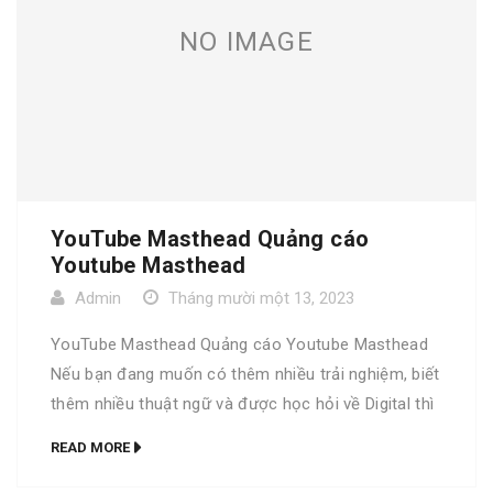
NO IMAGE
YouTube Masthead Quảng cáo
Youtube Masthead
Admin
Tháng mười một 13, 2023
YouTube Masthead Quảng cáo Youtube Masthead
Nếu bạn đang muốn có thêm nhiều trải nghiệm, biết
thêm nhiều thuật ngữ và được học hỏi về Digital thì
bộ từ điển Go Digital là dành cho bạn. Trọn bộ Go
READ MORE
Digital phiên bản đặc biệt Bộ từ điển Go Digital
phiên bản thường YouTube Masthead A […]