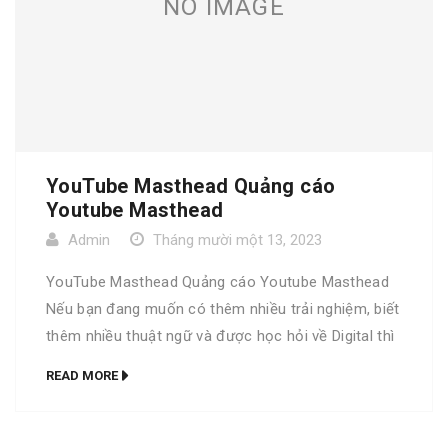
NO IMAGE
YouTube Masthead Quảng cáo
Youtube Masthead
Admin
Tháng mười một 13, 2023
YouTube Masthead Quảng cáo Youtube Masthead
Nếu bạn đang muốn có thêm nhiều trải nghiệm, biết
thêm nhiều thuật ngữ và được học hỏi về Digital thì
bộ từ điển Go Digital là dành cho bạn. Trọn bộ Go
READ MORE
Digital phiên bản đặc biệt Bộ từ điển Go Digital
phiên bản thường YouTube Masthead A […]