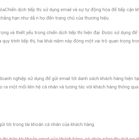
 hóaChiến dịch tiếp thị sử dụng email và sự tự động hóa để tiếp cận 
hẳng hạn như dẫ n họ đến trang chủ của thương hiệu.
ọng và thiết yếu trong chiến dịch tiếp thị hiện đại. Được sử dụng để 
 quy trình tiếp thị, hai khái niệm này đóng một vai trò quan trọng tro
 doanh nghiệp sử dụng để gửi email tới danh sách khách hàng hiện tạ
o ra một mối liên hệ cá nhân và tương tác với khách hàng thông qua 
:
gửi tới trong tài khoản cá nhân của khách hàng.
iển thị trên tài khoản email của khách hàng, có chức năng thu hút sự c