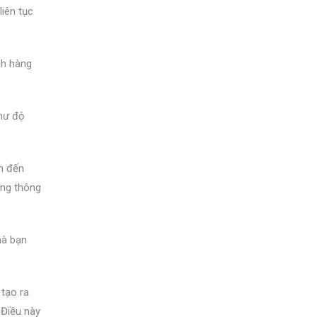
liên tục
ch hàng
như độ
ẩm đến
àng thông
mà bạn
 tạo ra
 Điều này