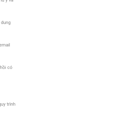
i dung
 email
 hồi có
uy trình