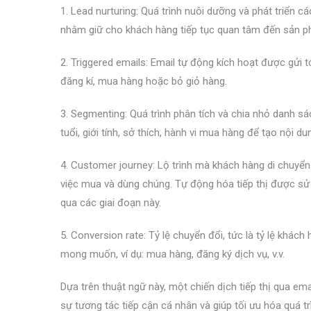
1. Lead nurturing: Quá trình nuôi dưỡng và phát triển cá
nhằm giữ cho khách hàng tiếp tục quan tâm đến sản ph
2. Triggered emails: Email tự động kích hoạt được gửi 
đăng kí, mua hàng hoặc bỏ giỏ hàng.
3. Segmenting: Quá trình phân tích và chia nhỏ danh 
tuổi, giới tính, sở thích, hành vi mua hàng để tạo nội du
4. Customer journey: Lộ trình mà khách hàng di chuyển
việc mua và dùng chúng. Tự động hóa tiếp thị được sử
qua các giai đoạn này.
5. Conversion rate: Tỷ lệ chuyển đổi, tức là tỷ lệ kh
mong muốn, ví dụ: mua hàng, đăng ký dịch vụ, v.v.
Dựa trên thuật ngữ này, một chiến dịch tiếp thị qua em
sự tương tác tiếp cận cá nhân và giúp tối ưu hóa quá tr