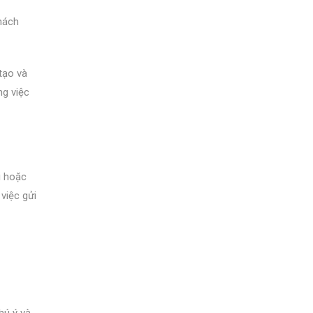
khách
tạo và
ng việc
i hoặc
việc gửi
hú ý và