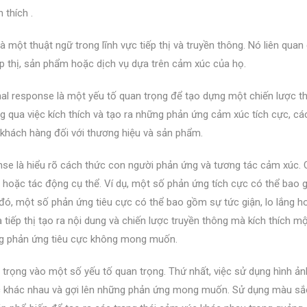
 thích .
à một thuật ngữ trong lĩnh vực tiếp thị và truyền thông. Nó liên qua
p thị, sản phẩm hoặc dịch vụ dựa trên cảm xúc của họ.
onal response là một yếu tố quan trọng để tạo dựng một chiến lược t
ng qua việc kích thích và tạo ra những phản ứng cảm xúc tích cực, cá
 khách hàng đối với thương hiệu và sản phẩm.
nse là hiểu rõ cách thức con người phản ứng và tương tác cảm xúc. 
 hoặc tác động cụ thể. Ví dụ, một số phản ứng tích cực có thể bao
i đó, một số phản ứng tiêu cực có thể bao gồm sự tức giận, lo lắng h
tiếp thị tạo ra nội dung và chiến lược truyền thông mà kích thích m
ng phản ứng tiêu cực không mong muốn.
ú trọng vào một số yếu tố quan trọng. Thứ nhất, việc sử dụng hình ả
 xúc khác nhau và gợi lên những phản ứng mong muốn. Sử dụng màu sắ