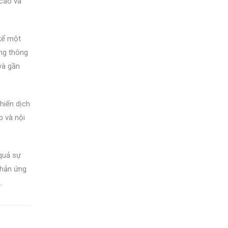
 cáo và
 kể một
àng thông
và gần
hiến dịch
p và nội
 quả sự
phản ứng
.