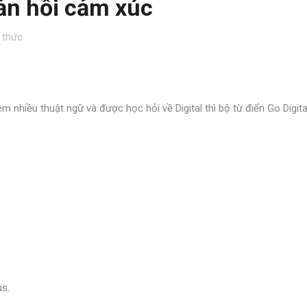
n hồi cảm xúc
 thức
 nhiều thuật ngữ và được học hỏi về Digital thì bộ từ điển Go Digita
us.