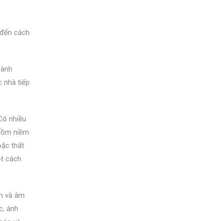
n đến cách
hành
c nhà tiếp
Có nhiều
 gồm niềm
oặc thất
ột cách
nh và âm
c, ánh