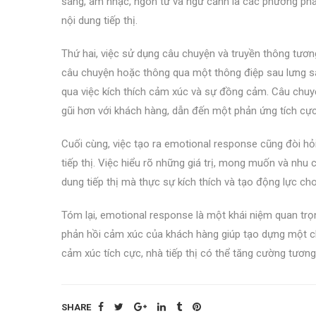
sáng, âm nhạc, ngôn từ và ngữ cảnh là các phương phá
nội dung tiếp thị.
Thứ hai, việc sử dụng câu chuyện và truyền thông tươn
câu chuyện hoặc thông qua một thông điệp sau lưng sản
qua việc kích thích cảm xúc và sự đồng cảm. Câu chuy
gũi hơn với khách hàng, dẫn đến một phản ứng tích cực
Cuối cùng, việc tạo ra emotional response cũng đòi hỏi
tiếp thị. Việc hiểu rõ những giá trị, mong muốn và nhu 
dung tiếp thị mà thực sự kích thích và tạo động lực c
Tóm lại, emotional response là một khái niệm quan trọng
phản hồi cảm xúc của khách hàng giúp tạo dựng một chi
cảm xúc tích cực, nhà tiếp thị có thể tăng cường tươn
SHARE