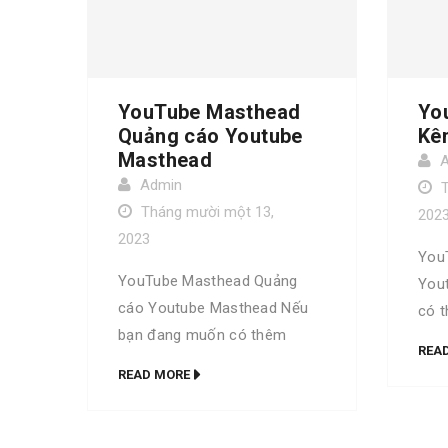
YouTube Masthead
Yo
Quảng cáo Youtube
Kê
Masthead
Admin
Tháng mười một 13,
202
2023
You
YouTube Masthead Quảng
You
cáo Youtube Masthead Nếu
có t
bạn đang muốn có thêm
biết
REA
nhiều trải nghiệm, biết thêm
được
READ MORE
nhiều thuật ngữ và được học
từ đ
hỏi về Digital thì bộ từ điển Go
bạn.
Digital là dành cho bạn. Trọn
bản 