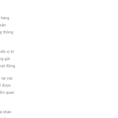
a hàng
 sản
ập thông
õi vị trí
ng gửi
hoạt động.
 tại các
hể được
điểm quan
cá nhân