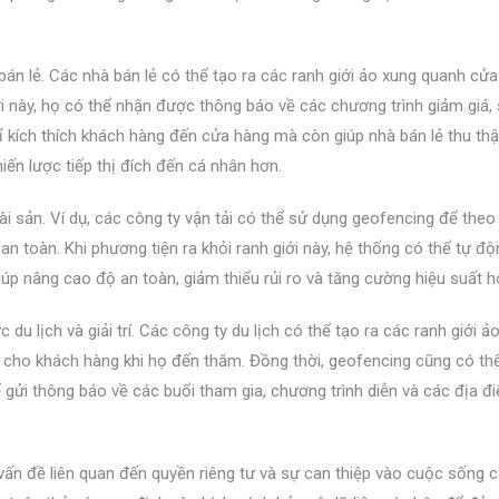
bán lẻ. Các nhà bán lẻ có thể tạo ra các ranh giới ảo xung quanh cử
ới này, họ có thể nhận được thông báo về các chương trình giảm giá,
ỉ kích thích khách hàng đến cửa hàng mà còn giúp nhà bán lẻ thu th
hiến lược tiếp thị đích đến cá nhân hơn.
 sản. Ví dụ, các công ty vận tải có thể sử dụng geofencing để theo d
 an toàn. Khi phương tiện ra khỏi ranh giới này, hệ thống có thể tự độ
iúp nâng cao độ an toàn, giảm thiểu rủi ro và tăng cường hiệu suất 
u lịch và giải trí. Các công ty du lịch có thể tạo ra các ranh giới ảo
iết cho khách hàng khi họ đến thăm. Đồng thời, geofencing cũng có t
ể gửi thông báo về các buổi tham gia, chương trình diễn và các địa 
vấn đề liên quan đến quyền riêng tư và sự can thiệp vào cuộc sống 