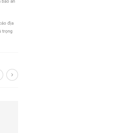
m bảo an
cáo địa
ú trọng
NO IMAGE