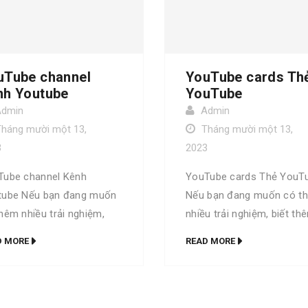
uTube channel
YouTube cards Th
nh Youtube
YouTube
Admin
Admin
Tháng mười một 13,
Tháng mười một 13,
3
2023
Tube channel Kênh
YouTube cards Thẻ YouT
tube Nếu bạn đang muốn
Nếu bạn đang muốn có t
hêm nhiều trải nghiệm,
nhiều trải nghiệm, biết th
 thêm nhiều thuật ngữ và
nhiều thuật ngữ và được 
D MORE
READ MORE
 học hỏi về Digital thì bộ
hỏi về Digital thì bộ từ đi
iển Go Digital là dành cho
Digital là dành cho bạn. T
 Trọn bộ Go Digital phiên
bộ Go Digital phiên bản đ
đặc biệt Bộ từ điển Go
biệt Bộ từ điển Go Digital