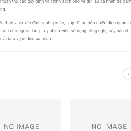
n tuân thủ các quy định và chính sách bảo vệ dữ liệu cá nhân để đả
ùng.
c định vị và xác định ranh giới ảo, giúp tối ưu hóa chiến dịch quảng 
ân hóa cho người dùng. Tuy nhiên, việc sử dụng công nghệ này cần ch
 về bảo vệ dữ liệu cá nhân.
NO IMAGE
NO IMAGE