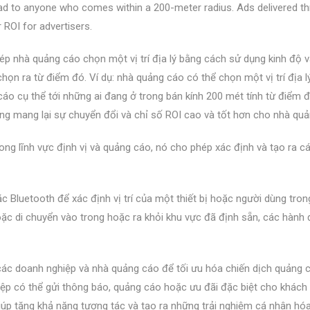
ic ad to anyone who comes within a 200-meter radius. Ads delivered t
r ROI for advertisers.
 nhà quảng cáo chọn một vị trí địa lý bằng cách sử dụng kinh độ và
n ra từ điểm đó. Ví dụ: nhà quảng cáo có thể chọn một vị trí địa lý
cáo cụ thể tới những ai đang ở trong bán kính 200 mét tính từ điểm 
 mang lại sự chuyển đổi và chỉ số ROI cao và tốt hơn cho nhà qu
ng lĩnh vực định vị và quảng cáo, nó cho phép xác định và tạo ra c
 Bluetooth để xác định vị trí của một thiết bị hoặc người dùng tro
hoặc di chuyển vào trong hoặc ra khỏi khu vực đã định sẵn, các hành
ác doanh nghiệp và nhà quảng cáo để tối ưu hóa chiến dịch quảng 
iệp có thể gửi thông báo, quảng cáo hoặc ưu đãi đặc biệt cho khách
iúp tăng khả năng tương tác và tạo ra những trải nghiệm cá nhân hó