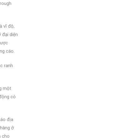
hrough
 vĩ độ,
 đại diện
được
ảng cáo.
ác ranh
ng một
 động có
cáo địa
 hàng ở
a cho