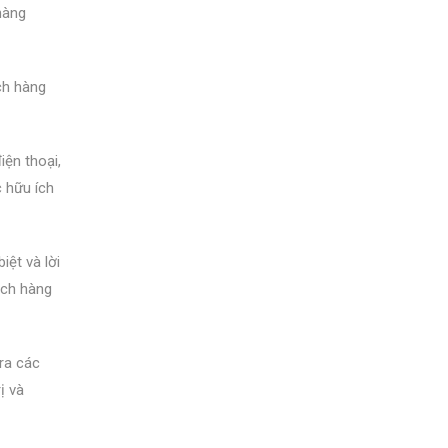
hàng
ch hàng
ện thoại,
c hữu ích
iệt và lời
ách hàng
ra các
ị và