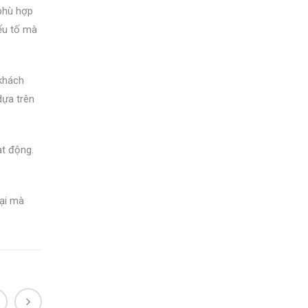
 phù hợp
ếu tố mà
 khách
dựa trên
ạt động.
lại mà