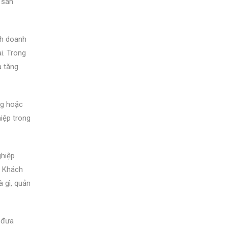
 sản
nh doanh
i. Trong
à tăng
ng hoặc
iệp trong
ghiệp
. Khách
 gì, quản
p đưa