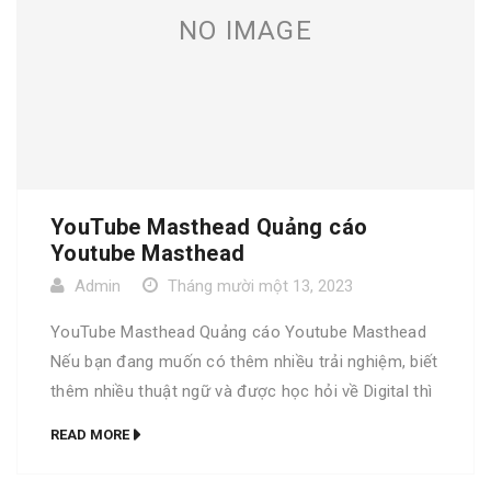
NO IMAGE
YouTube Masthead Quảng cáo
Youtube Masthead
Admin
Tháng mười một 13, 2023
YouTube Masthead Quảng cáo Youtube Masthead
Nếu bạn đang muốn có thêm nhiều trải nghiệm, biết
thêm nhiều thuật ngữ và được học hỏi về Digital thì
bộ từ điển Go Digital là dành cho bạn. Trọn bộ Go
READ MORE
Digital phiên bản đặc biệt Bộ từ điển Go Digital
phiên bản thường YouTube Masthead A […]