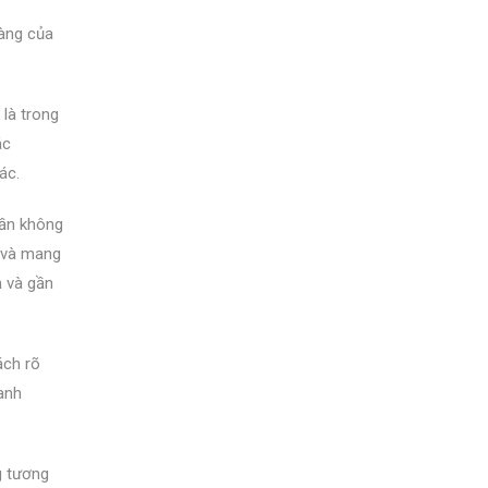
àng của
 là trong
ác
ác.
hần không
p và mang
ả và gần
ách rõ
anh
g tương