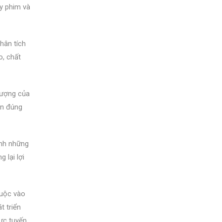
ay phim và
hân tích
o, chất
 lượng của
ện đúng
ành những
 lại lợi
huộc vào
t triển
rực tuyến