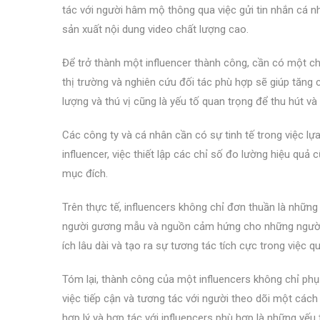
tác với người hâm mộ thông qua việc gửi tin nhắn cá nh
sản xuất nội dung video chất lượng cao.
Để trở thành một influencer thành công, cần có một chiế
thị trường và nghiên cứu đối tác phù hợp sẽ giúp tăng c
lượng và thú vị cũng là yếu tố quan trọng để thu hút và 
Các công ty và cá nhân cần có sự tinh tế trong việc lự
influencer, việc thiết lập các chỉ số đo lường hiệu qu
mục đích.
Trên thực tế, influencers không chỉ đơn thuần là những
người gương mẫu và nguồn cảm hứng cho những người th
ích lâu dài và tạo ra sự tương tác tích cực trong việc
Tóm lại, thành công của một influencers không chỉ ph
việc tiếp cận và tương tác với người theo dõi một cách 
hợp lý và hợp tác với influencers phù hợp là những yếu 