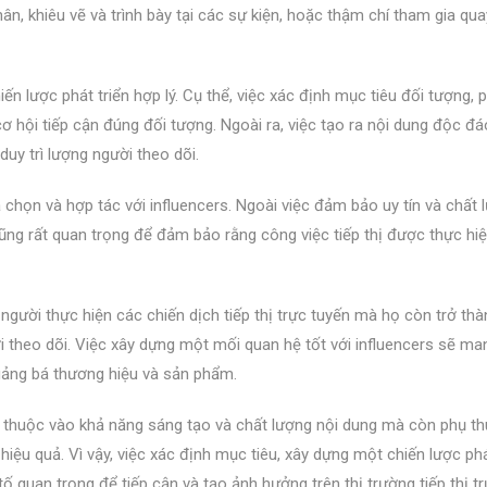
ân, khiêu vẽ và trình bày tại các sự kiện, hoặc thậm chí tham gia qu
n lược phát triển hợp lý. Cụ thể, việc xác định mục tiêu đối tượng, p
ơ hội tiếp cận đúng đối tượng. Ngoài ra, việc tạo ra nội dung độc đá
duy trì lượng người theo dõi.
a chọn và hợp tác với influencers. Ngoài việc đảm bảo uy tín và chất
ả cũng rất quan trọng để đảm bảo rằng công việc tiếp thị được thực hi
 người thực hiện các chiến dịch tiếp thị trực tuyến mà họ còn trở th
eo dõi. Việc xây dựng một mối quan hệ tốt với influencers sẽ mang
 quảng bá thương hiệu và sản phẩm.
ụ thuộc vào khả năng sáng tạo và chất lượng nội dung mà còn phụ t
hiệu quả. Vì vậy, việc xác định mục tiêu, xây dựng một chiến lược phá
tố quan trọng để tiếp cận và tạo ảnh hưởng trên thị trường tiếp thị t