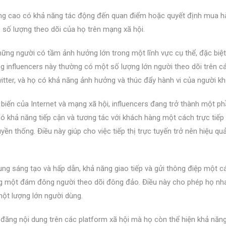
g cao có khả năng tác động đến quan điểm hoặc quyết định mua h
o số lượng theo dõi của họ trên mạng xã hội.
ững người có tầm ảnh hưởng lớn trong một lĩnh vực cụ thể, đặc biệt
ững influencers này thường có một số lượng lớn người theo dõi trên c
tter, và họ có khả năng ảnh hưởng và thúc đẩy hành vi của người kh
biến của Internet và mạng xã hội, influencers đang trở thành một p
ọ có khả năng tiếp cận và tương tác với khách hàng một cách trực tiế
yền thống. Điều này giúp cho việc tiếp thị trực tuyến trở nên hiệu qu
ung sáng tạo và hấp dẫn, khả năng giao tiếp và gửi thông điệp một c
ng một đám đông người theo dõi đông đảo. Điều này cho phép họ nh
một lượng lớn người dùng.
c đăng nội dung trên các platform xã hội mà họ còn thể hiện khả năn