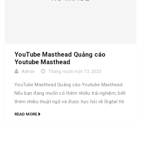
YouTube Masthead Quảng cáo
Youtube Masthead
Admin
Tháng mười một 13, 2023
YouTube Masthead Quảng cáo Youtube Masthead
Nếu bạn đang muốn có thêm nhiều trải nghiệm, biết
thêm nhiều thuật ngữ và được học hỏi về Digital thì
bộ từ điển Go Digital là dành cho bạn. Trọn bộ Go
READ MORE
Digital phiên bản đặc biệt Bộ từ điển Go Digital
phiên bản thường YouTube Masthead A […]