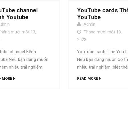
uTube channel
YouTube cards Th
nh Youtube
YouTube
Admin
Admin
Tháng mười một 13,
Tháng mười một 13,
3
2023
Tube channel Kênh
YouTube cards Thẻ YouT
tube Nếu bạn đang muốn
Nếu bạn đang muốn có t
hêm nhiều trải nghiệm,
nhiều trải nghiệm, biết th
 thêm nhiều thuật ngữ và
nhiều thuật ngữ và được 
D MORE
READ MORE
 học hỏi về Digital thì bộ
hỏi về Digital thì bộ từ đi
iển Go Digital là dành cho
Digital là dành cho bạn. T
 Trọn bộ Go Digital phiên
bộ Go Digital phiên bản đ
đặc biệt Bộ từ điển Go
biệt Bộ từ điển Go Digital
tal phiên bản thường
phiên bản thường YouTub
Tube channel The channel
cards A YouTube content 