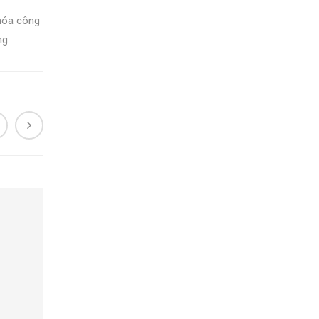
 hóa công
ng.
NO IMAGE