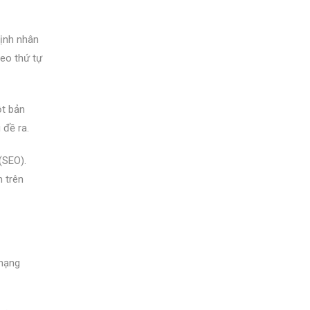
định nhân
heo thứ tự
ột bản
 đề ra.
(SEO).
m trên
 hạng