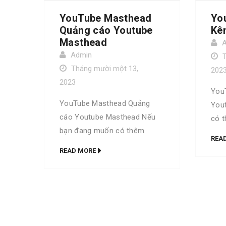
YouTube Masthead
Yo
Quảng cáo Youtube
Kê
Masthead
Admin
Tháng mười một 13,
202
2023
You
YouTube Masthead Quảng
You
cáo Youtube Masthead Nếu
có t
bạn đang muốn có thêm
biết
REA
nhiều trải nghiệm, biết thêm
được
READ MORE
nhiều thuật ngữ và được học
từ đ
hỏi về Digital thì bộ từ điển Go
bạn.
Digital là dành cho bạn. Trọn
bản 
bộ Go Digital phiên bản đặc
Digi
biệt Bộ từ điển Go Digital
You
phiên bản thường YouTube