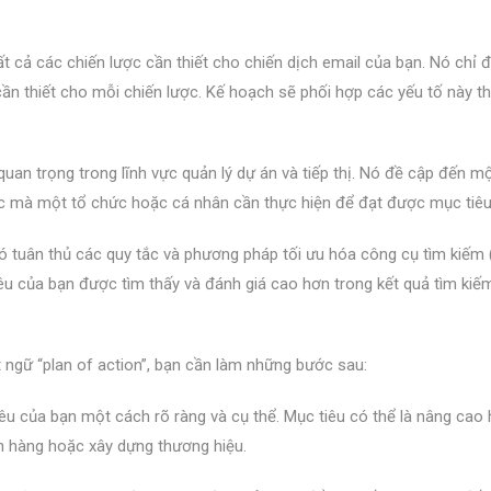
t cả các chiến lược cần thiết cho chiến dịch email của bạn. Nó chỉ 
 thiết cho mỗi chiến lược. Kế hoạch sẽ phối hợp các yếu tố này t
uan trọng trong lĩnh vực quản lý dự án và tiếp thị. Nó đề cập đến m
iệc mà một tổ chức hoặc cá nhân cần thực hiện để đạt được mục tiêu
 tuân thủ các quy tắc và phương pháp tối ưu hóa công cụ tìm kiếm 
u của bạn được tìm thấy và đánh giá cao hơn trong kết quả tìm kiế
ngữ “plan of action”, bạn cần làm những bước sau:
iêu của bạn một cách rõ ràng và cụ thể. Mục tiêu có thể là nâng cao
án hàng hoặc xây dựng thương hiệu.