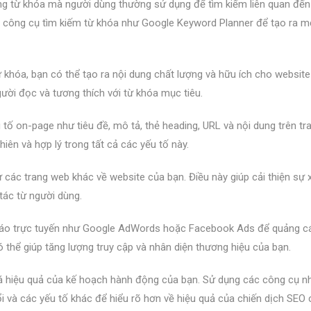
ững từ khóa mà người dùng thường sử dụng để tìm kiếm liên quan đến
 công cụ tìm kiếm từ khóa như Google Keyword Planner để tạo ra m
 khóa, bạn có thể tạo ra nội dung chất lượng và hữu ích cho website
ười đọc và tương thích với từ khóa mục tiêu.
u tố on-page như tiêu đề, mô tả, thẻ heading, URL và nội dung trên t
iên và hợp lý trong tất cả các yếu tố này.
từ các trang web khác về website của bạn. Điều này giúp cải thiện sự
tác từ người dùng.
 cáo trực tuyến như Google AdWords hoặc Facebook Ads để quảng c
 thể giúp tăng lượng truy cập và nhân diện thương hiệu của bạn.
giá hiệu quả của kế hoạch hành động của bạn. Sử dụng các công cụ n
i và các yếu tố khác để hiểu rõ hơn về hiệu quả của chiến dịch SEO 