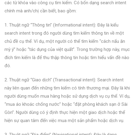
các từ khóa vào công cụ tìm kiếm. Có bốn dạng search intent
chính mà anh/chị cần biết, bao gồm:
1. Thuật ngữ “Thông tin” (Informational intent): Đây là kiểu
search intent trong đó người dùng tìm kiếm thông tin về một
chủ đề cụ thể. Ví dụ, một người có thể tìm kiếm “cách nấu ăn
mỳ ý” hoặc “tác dụng của việt quất”. Trong trường hợp này, mục
đích tìm kiếm là để thu thập thông tin hoặc tìm hiểu vấn đề nào
đó.
2. Thuật ngữ “Giao dịch” (Transactional intent): Search intent
này liên quan đến những tìm kiếm có tính thương mại. Đây là khi
người dùng muốn mua hàng hoặc sử dụng dịch vụ cụ thể. Ví dụ,
“mua áo khoác chống nước” hoặc “đặt phòng khách sạn ở Sài
Gòn”. Người dùng có ý định thực hiện một giao dịch hoặc thể
hiện sự quan tâm đến việc mua một sản phẩm hoặc dịch vụ.
3. Thuật ngữ “Địa điểm” (Navigational intent): Đây là dạng