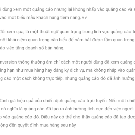
i dùng xem một quảng cáo nhưng lại không nhấp vào quảng cáo và 
ào một biểu mẫu khách hàng tiềm năng, v.v.
ổi xem qua, là một thuật ngữ quan trọng trong lĩnh vực quảng cáo t
à một khái niệm quan trọng cần hiểu để nắm bắt được tầm quan trọng
ào việc tăng doanh số bán hàng.
onversion thông thường ám chỉ cách một người dùng đã xem quảng 
hẳng hạn như mua hàng hay đăng ký dịch vụ, mà không nhấp vào quả
ảng cáo một cách không trực tiếp, nhưng quảng cáo đó đã ảnh hưởng
ánh giá hiệu quả của chiến dịch quảng cáo trực tuyến. Nếu một chi
 có nghĩa là quảng cáo đã tạo ra ảnh hưởng tích cực đến việc người
p vào quảng cáo đó. Điều này có thể cho thấy quảng cáo đã tạo đư
 động đến quyết định mua hàng sau này.