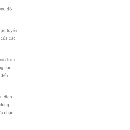
sau đó
rực tuyến
 của các
cáo trực
ng cáo
 đến
ến dịch
 dùng
ợc nhận