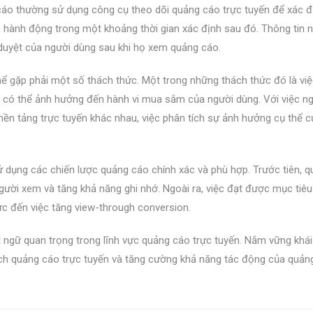
cáo thường sử dụng công cụ theo dõi quảng cáo trực tuyến để xác 
ện hành động trong một khoảng thời gian xác định sau đó. Thông tin 
 duyệt của người dùng sau khi họ xem quảng cáo.
hể gặp phải một số thách thức. Một trong những thách thức đó là vi
c có thể ảnh hưởng đến hành vi mua sắm của người dùng. Với việc n
nền tảng trực tuyến khác nhau, việc phân tích sự ảnh hưởng cụ thể 
 dụng các chiến lược quảng cáo chính xác và phù hợp. Trước tiên, 
người xem và tăng khả năng ghi nhớ. Ngoài ra, việc đạt được mục tiê
ực đến việc tăng view-through conversion.
 ngữ quan trọng trong lĩnh vực quảng cáo trực tuyến. Nắm vững khá
ịch quảng cáo trực tuyến và tăng cường khả năng tác động của quản