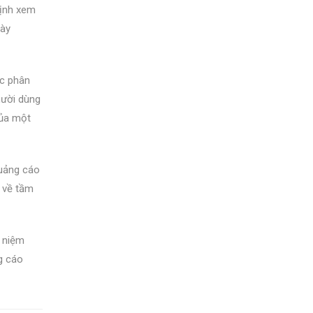
định xem
này
ệc phân
gười dùng
của một
quảng cáo
u về tầm
i niệm
g cáo