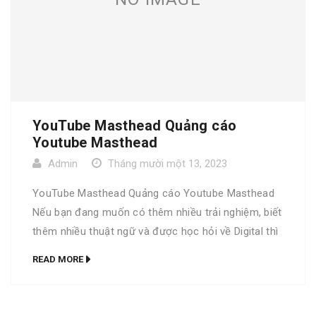
YouTube Masthead Quảng cáo
Youtube Masthead
Admin
Tháng mười một 13, 2023
YouTube Masthead Quảng cáo Youtube Masthead
Nếu bạn đang muốn có thêm nhiều trải nghiệm, biết
thêm nhiều thuật ngữ và được học hỏi về Digital thì
bộ từ điển Go Digital là dành cho bạn. Trọn bộ Go
READ MORE
Digital phiên bản đặc biệt Bộ từ điển Go Digital
phiên bản thường YouTube Masthead A […]