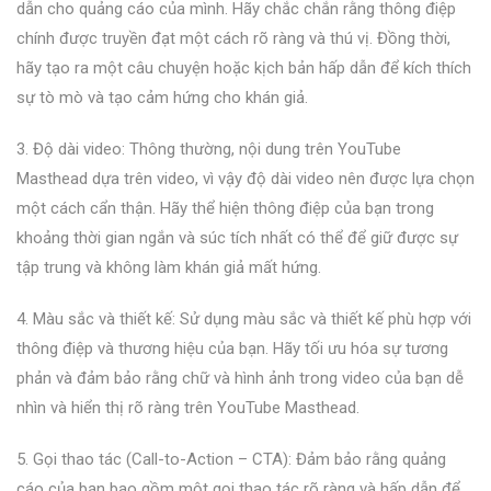
dẫn cho quảng cáo của mình. Hãy chắc chắn rằng thông điệp
chính được truyền đạt một cách rõ ràng và thú vị. Đồng thời,
hãy tạo ra một câu chuyện hoặc kịch bản hấp dẫn để kích thích
sự tò mò và tạo cảm hứng cho khán giả.
3. Độ dài video: Thông thường, nội dung trên YouTube
Masthead dựa trên video, vì vậy độ dài video nên được lựa chọn
một cách cẩn thận. Hãy thể hiện thông điệp của bạn trong
khoảng thời gian ngắn và súc tích nhất có thể để giữ được sự
tập trung và không làm khán giả mất hứng.
4. Màu sắc và thiết kế: Sử dụng màu sắc và thiết kế phù hợp với
thông điệp và thương hiệu của bạn. Hãy tối ưu hóa sự tương
phản và đảm bảo rằng chữ và hình ảnh trong video của bạn dễ
nhìn và hiển thị rõ ràng trên YouTube Masthead.
5. Gọi thao tác (Call-to-Action – CTA): Đảm bảo rằng quảng
cáo của bạn bao gồm một gọi thao tác rõ ràng và hấp dẫn để