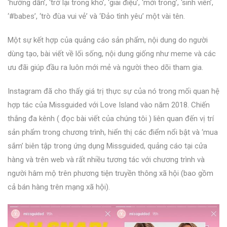
‘hướng dẫn’, ‘trở lại trong kho’, ‘giai điệu’, ‘mới trong’, ‘sinh viên’,
‘#babes’, ‘trò đùa vui vẻ’ và ‘Đảo tình yêu’ một vài tên.
Một sự kết hợp của quảng cáo sản phẩm, nội dung do người
dùng tạo, bài viết về lối sống, nội dung giống như meme và các
ưu đãi giúp đầu ra luôn mới mẻ và người theo dõi tham gia.
Instagram đã cho thấy giá trị thực sự của nó trong mối quan hệ
hợp tác của Missguided với Love Island vào năm 2018. Chiến
thắng đa kênh (
đọc bài viết của chúng tôi
) liên quan đến vị trí
sản phẩm trong chương trình, hiển thị các điểm nổi bật và ‘mua
sắm’ biên tập trong ứng dụng Missguided, quảng cáo tại cửa
hàng và trên web và rất nhiều tương tác với chương trình và
người hâm mộ trên phương tiện truyền thông xã hội (bao gồm
cả bán hàng trên mạng xã hội).